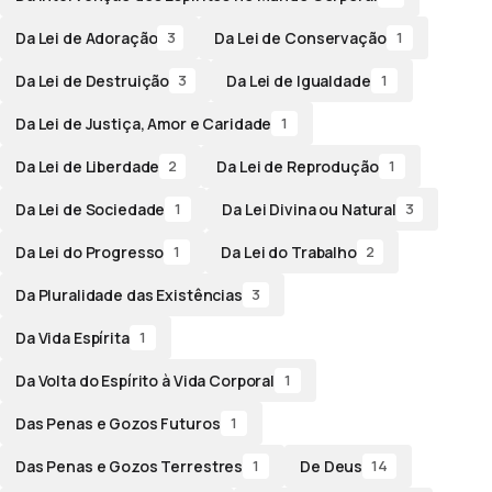
Da Lei de Adoração
Da Lei de Conservação
3
1
Da Lei de Destruição
Da Lei de Igualdade
3
1
Da Lei de Justiça, Amor e Caridade
1
Da Lei de Liberdade
Da Lei de Reprodução
2
1
Da Lei de Sociedade
Da Lei Divina ou Natural
1
3
Da Lei do Progresso
Da Lei do Trabalho
1
2
Da Pluralidade das Existências
3
Da Vida Espírita
1
Da Volta do Espírito à Vida Corporal
1
Das Penas e Gozos Futuros
1
Das Penas e Gozos Terrestres
De Deus
1
14