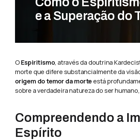
Como o Espiritism
e a Superação do 
O
Espiritismo
, através da doutrina Kardeci
morte que difere substancialmente da visão
origem do temor da morte
está profundame
sobre a verdadeira natureza do ser humano, 
Compreendendo a Imo
Espírito