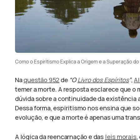
Como o Espiritismo Explica a Origem e a Superação d
Na
questão 952
de
“O
Livro dos Espíritos
”
,
Al
temer a morte. A resposta esclarece que o 
dúvida sobre a continuidade da existência a
Dessa forma, espiritismo nos ensina que 
evolução, e que a morte é apenas uma transi
A lógica da reencarnação e das
leis morais
,