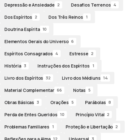
Depressão e Ansiedade
Desafios Terrenos
2
4
Dos Espíritos
Dos Três Reinos
2
1
Doutrina Espírita
10
Elementos Gerais do Universo
6
Espíritos Consagrados
Estresse
4
2
História
Instruções dos Espíritos
3
1
Livro dos Espíritos
Livro dos Médiuns
32
14
Material Complementar
Notas
66
5
Obras Básicas
Orações
Parábolas
3
5
8
Perda de Entes Queridos
Princípio Vital
10
2
Problemas Familiares
Proteção e Libertação
1
2
Reflexões para a Alma
Universal
12
3