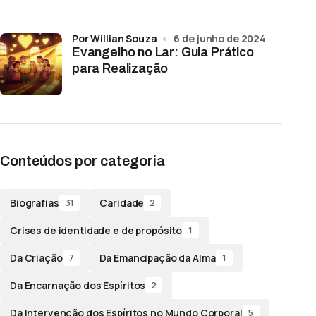
por Willian Souza
6 de junho de 2024
Evangelho no Lar: Guia Prático
para Realização
Conteúdos por categoria
Biografias
Caridade
31
2
Crises de identidade e de propósito
1
Da Criação
Da Emancipação da Alma
7
1
Da Encarnação dos Espíritos
2
Da Intervenção dos Espíritos no Mundo Corporal
5