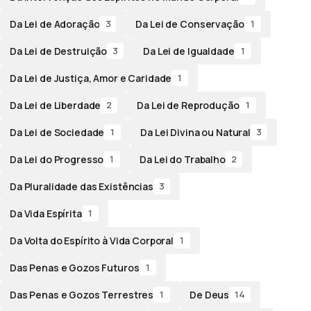
Da Lei de Adoração
Da Lei de Conservação
3
1
Da Lei de Destruição
Da Lei de Igualdade
3
1
Da Lei de Justiça, Amor e Caridade
1
Da Lei de Liberdade
Da Lei de Reprodução
2
1
Da Lei de Sociedade
Da Lei Divina ou Natural
1
3
Da Lei do Progresso
Da Lei do Trabalho
1
2
Da Pluralidade das Existências
3
Da Vida Espírita
1
Da Volta do Espírito à Vida Corporal
1
Das Penas e Gozos Futuros
1
Das Penas e Gozos Terrestres
De Deus
1
14