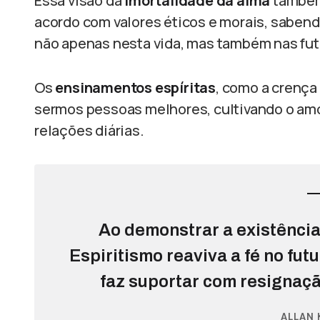
Essa visão da
imortalidade da alma
também 
acordo com valores éticos e morais, sabe
não apenas nesta vida, mas também nas fut
Os
ensinamentos espíritas
, como a crença 
sermos pessoas melhores, cultivando o amo
relações diárias.
Ao demonstrar a existência 
Espiritismo reaviva a fé no fut
faz suportar com resignaçã
ALLAN 