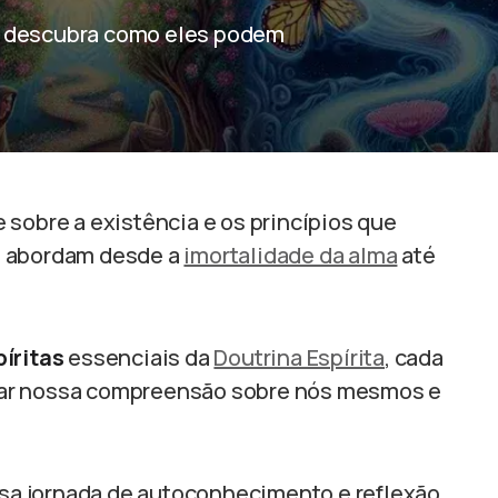
e descubra como eles podem
 sobre a existência e os princípios que
s
abordam desde a
imortalidade da alma
até
íritas
essenciais da
Doutrina Espírita
, cada
mar nossa compreensão sobre nós mesmos e
a jornada de autoconhecimento e reflexão