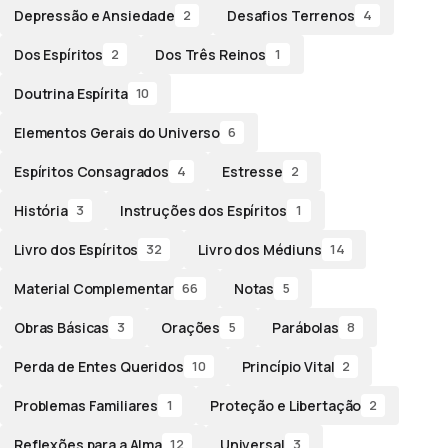
Depressão e Ansiedade
Desafios Terrenos
2
4
Dos Espíritos
Dos Três Reinos
2
1
Doutrina Espírita
10
Elementos Gerais do Universo
6
Espíritos Consagrados
Estresse
4
2
História
Instruções dos Espíritos
3
1
Livro dos Espíritos
Livro dos Médiuns
32
14
Material Complementar
Notas
66
5
Obras Básicas
Orações
Parábolas
3
5
8
Perda de Entes Queridos
Princípio Vital
10
2
Problemas Familiares
Proteção e Libertação
1
2
Reflexões para a Alma
Universal
12
3