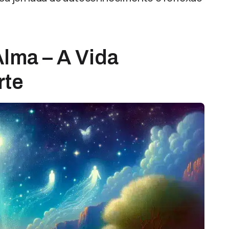
Alma – A Vida
rte