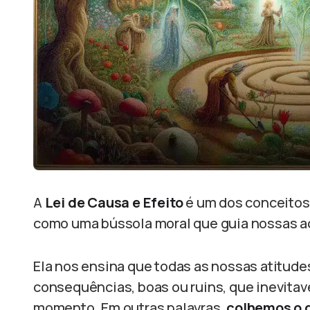
A
Lei de Causa e Efeito
é um dos conceitos
como uma bússola moral que guia nossas a
Ela nos ensina que todas as nossas atitud
consequências, boas ou ruins, que inevita
momento. Em outras palavras,
colhemos o 