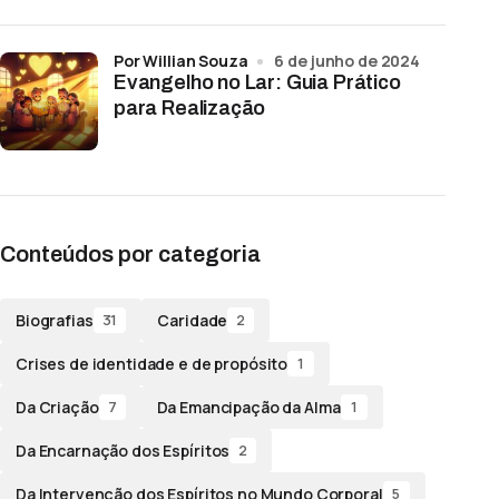
por Willian Souza
6 de junho de 2024
Evangelho no Lar: Guia Prático
para Realização
Conteúdos por categoria
Biografias
Caridade
31
2
Crises de identidade e de propósito
1
Da Criação
Da Emancipação da Alma
7
1
Da Encarnação dos Espíritos
2
Da Intervenção dos Espíritos no Mundo Corporal
5