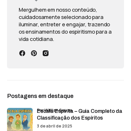
Mergulhem em nosso conteúdo,
cuidadosamente selecionado para
iluminar, entreter e engajar, trazendo
os ensinamentos do espiritismo para a
vida cotidiana.
Postagens em destaque
por Willian Souza
Escala Espírita – Guia Completo da
Classificação dos Espíritos
3 de abril de 2025