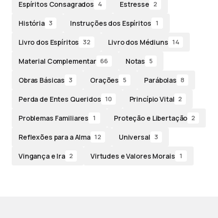
Espíritos Consagrados
Estresse
4
2
História
Instruções dos Espíritos
3
1
Livro dos Espíritos
Livro dos Médiuns
32
14
Material Complementar
Notas
66
5
Obras Básicas
Orações
Parábolas
3
5
8
Perda de Entes Queridos
Princípio Vital
10
2
Problemas Familiares
Proteção e Libertação
1
2
Reflexões para a Alma
Universal
12
3
Vingança e Ira
Virtudes e Valores Morais
2
1