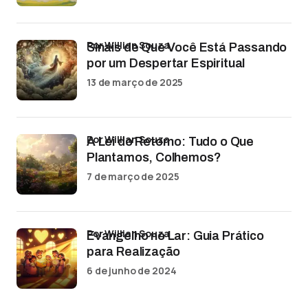
por Willian Souza
Sinais de Que Você Está Passando
por um Despertar Espiritual
13 de março de 2025
por Willian Souza
A Lei do Retorno: Tudo o Que
Plantamos, Colhemos?
7 de março de 2025
por Willian Souza
Evangelho no Lar: Guia Prático
para Realização
6 de junho de 2024