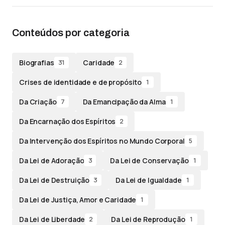
Conteúdos por categoria
Biografias
Caridade
31
2
Crises de identidade e de propósito
1
Da Criação
Da Emancipação da Alma
7
1
Da Encarnação dos Espíritos
2
Da Intervenção dos Espíritos no Mundo Corporal
5
Da Lei de Adoração
Da Lei de Conservação
3
1
Da Lei de Destruição
Da Lei de Igualdade
3
1
Da Lei de Justiça, Amor e Caridade
1
Da Lei de Liberdade
Da Lei de Reprodução
2
1