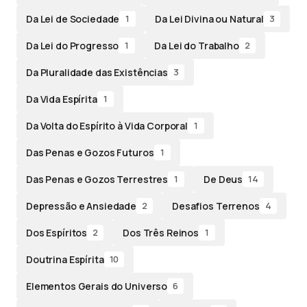
Da Lei de Sociedade
Da Lei Divina ou Natural
1
3
Da Lei do Progresso
Da Lei do Trabalho
1
2
Da Pluralidade das Existências
3
Da Vida Espírita
1
Da Volta do Espírito à Vida Corporal
1
Das Penas e Gozos Futuros
1
Das Penas e Gozos Terrestres
De Deus
1
14
Depressão e Ansiedade
Desafios Terrenos
2
4
Dos Espíritos
Dos Três Reinos
2
1
Doutrina Espírita
10
Elementos Gerais do Universo
6