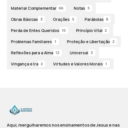
Material Complementar
Notas
66
5
Obras Básicas
Orações
Parábolas
3
5
8
Perda de Entes Queridos
Princípio Vital
10
2
Problemas Familiares
Proteção e Libertação
1
2
Reflexões para a Alma
Universal
12
3
Vingança e Ira
Virtudes e Valores Morais
2
1
Aqui, mergulharemos nos ensinamentos de Jesus e nas