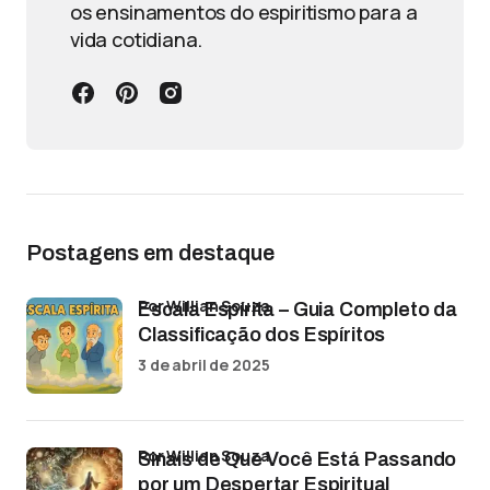
os ensinamentos do espiritismo para a
vida cotidiana.
Postagens em destaque
por Willian Souza
Escala Espírita – Guia Completo da
Classificação dos Espíritos
3 de abril de 2025
por Willian Souza
Sinais de Que Você Está Passando
por um Despertar Espiritual