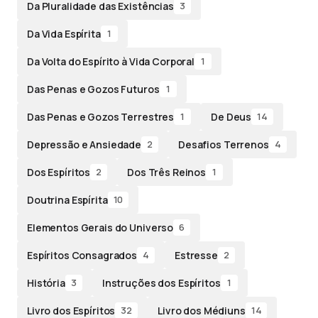
Da Pluralidade das Existências
3
Da Vida Espírita
1
Da Volta do Espírito à Vida Corporal
1
Das Penas e Gozos Futuros
1
Das Penas e Gozos Terrestres
De Deus
1
14
Depressão e Ansiedade
Desafios Terrenos
2
4
Dos Espíritos
Dos Três Reinos
2
1
Doutrina Espírita
10
Elementos Gerais do Universo
6
Espíritos Consagrados
Estresse
4
2
História
Instruções dos Espíritos
3
1
Livro dos Espíritos
Livro dos Médiuns
32
14