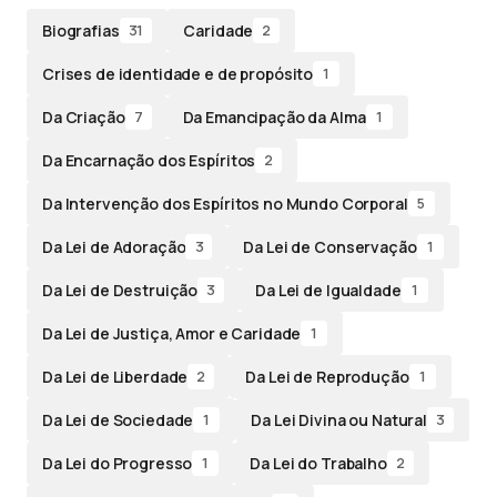
Biografias
Caridade
31
2
Crises de identidade e de propósito
1
Da Criação
Da Emancipação da Alma
7
1
Da Encarnação dos Espíritos
2
Da Intervenção dos Espíritos no Mundo Corporal
5
Da Lei de Adoração
Da Lei de Conservação
3
1
Da Lei de Destruição
Da Lei de Igualdade
3
1
Da Lei de Justiça, Amor e Caridade
1
Da Lei de Liberdade
Da Lei de Reprodução
2
1
Da Lei de Sociedade
Da Lei Divina ou Natural
1
3
Da Lei do Progresso
Da Lei do Trabalho
1
2