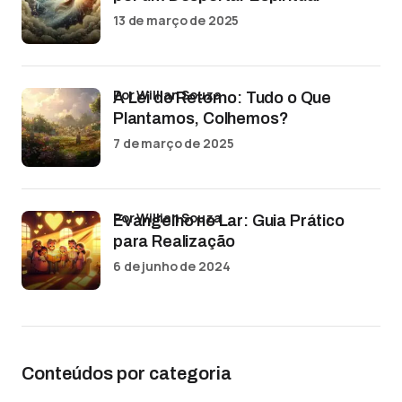
13 de março de 2025
por Willian Souza
A Lei do Retorno: Tudo o Que
Plantamos, Colhemos?
7 de março de 2025
por Willian Souza
Evangelho no Lar: Guia Prático
para Realização
6 de junho de 2024
Conteúdos por categoria