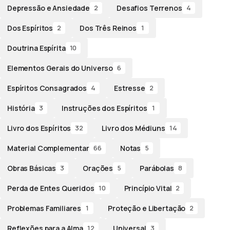
Depressão e Ansiedade
Desafios Terrenos
2
4
Dos Espíritos
Dos Três Reinos
2
1
Doutrina Espírita
10
Elementos Gerais do Universo
6
Espíritos Consagrados
Estresse
4
2
História
Instruções dos Espíritos
3
1
Livro dos Espíritos
Livro dos Médiuns
32
14
Material Complementar
Notas
66
5
Obras Básicas
Orações
Parábolas
3
5
8
Perda de Entes Queridos
Princípio Vital
10
2
Problemas Familiares
Proteção e Libertação
1
2
Reflexões para a Alma
Universal
12
3