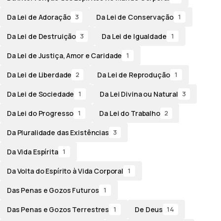
Da Lei de Adoração
Da Lei de Conservação
3
1
Da Lei de Destruição
Da Lei de Igualdade
3
1
Da Lei de Justiça, Amor e Caridade
1
Da Lei de Liberdade
Da Lei de Reprodução
2
1
Da Lei de Sociedade
Da Lei Divina ou Natural
1
3
Da Lei do Progresso
Da Lei do Trabalho
1
2
Da Pluralidade das Existências
3
Da Vida Espírita
1
Da Volta do Espírito à Vida Corporal
1
Das Penas e Gozos Futuros
1
Das Penas e Gozos Terrestres
De Deus
1
14