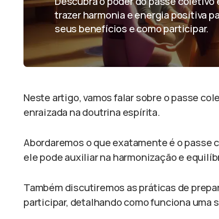
Descubra o poder do passe coletivo 
trazer harmonia e energia positiva p
seus benefícios e como participar.
Neste artigo, vamos falar sobre o passe col
enraizada na doutrina espírita.
Abordaremos o que exatamente é o passe co
ele pode auxiliar na harmonização e equilíb
Também discutiremos as práticas de prepa
participar, detalhando como funciona uma s