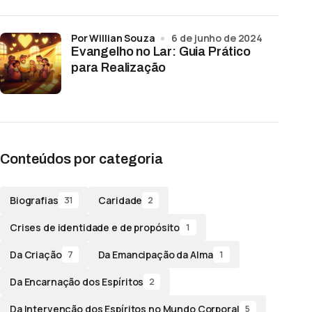
por Willian Souza
6 de junho de 2024
Evangelho no Lar: Guia Prático
para Realização
Conteúdos por categoria
Biografias
Caridade
31
2
Crises de identidade e de propósito
1
Da Criação
Da Emancipação da Alma
7
1
Da Encarnação dos Espíritos
2
Da Intervenção dos Espíritos no Mundo Corporal
5