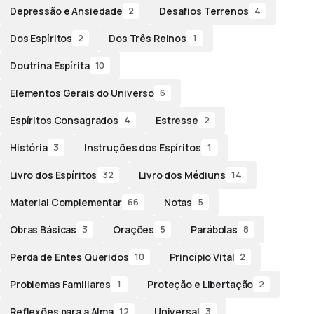
Depressão e Ansiedade
Desafios Terrenos
2
4
Dos Espíritos
Dos Três Reinos
2
1
Doutrina Espírita
10
Elementos Gerais do Universo
6
Espíritos Consagrados
Estresse
4
2
História
Instruções dos Espíritos
3
1
Livro dos Espíritos
Livro dos Médiuns
32
14
Material Complementar
Notas
66
5
Obras Básicas
Orações
Parábolas
3
5
8
Perda de Entes Queridos
Princípio Vital
10
2
Problemas Familiares
Proteção e Libertação
1
2
Reflexões para a Alma
Universal
12
3