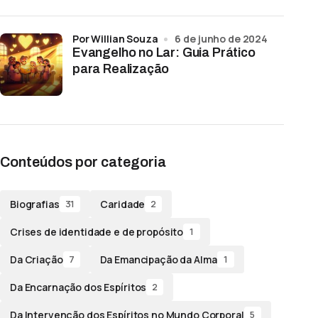
por Willian Souza
6 de junho de 2024
Evangelho no Lar: Guia Prático
para Realização
Conteúdos por categoria
Biografias
Caridade
31
2
Crises de identidade e de propósito
1
Da Criação
Da Emancipação da Alma
7
1
Da Encarnação dos Espíritos
2
Da Intervenção dos Espíritos no Mundo Corporal
5