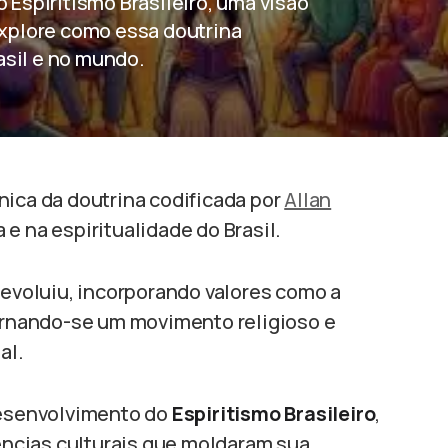
o Espiritismo Brasileiro, uma visão
 Explore como essa doutrina
asil e no mundo.
ica da doutrina codificada por
Allan
e na espiritualidade do Brasil.
 evoluiu, incorporando valores como a
tornando-se um movimento religioso e
al.
 desenvolvimento do
Espiritismo Brasileiro
,
uências culturais que moldaram sua