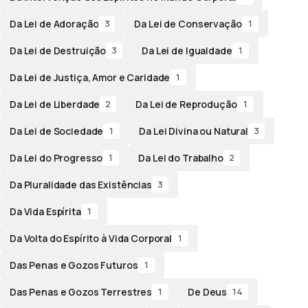
Da Lei de Adoração
Da Lei de Conservação
3
1
Da Lei de Destruição
Da Lei de Igualdade
3
1
Da Lei de Justiça, Amor e Caridade
1
Da Lei de Liberdade
Da Lei de Reprodução
2
1
Da Lei de Sociedade
Da Lei Divina ou Natural
1
3
Da Lei do Progresso
Da Lei do Trabalho
1
2
Da Pluralidade das Existências
3
Da Vida Espírita
1
Da Volta do Espírito à Vida Corporal
1
Das Penas e Gozos Futuros
1
Das Penas e Gozos Terrestres
De Deus
1
14