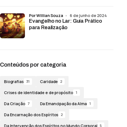
por Willian Souza
6 de junho de 2024
Evangelho no Lar: Guia Prático
para Realização
Conteúdos por categoria
Biografias
Caridade
31
2
Crises de identidade e de propósito
1
Da Criação
Da Emancipação da Alma
7
1
Da Encarnação dos Espíritos
2
Da Intervenção dos Espíritos no Mundo Corporal
5