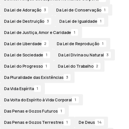
Da Lei de Adoração
Da Lei de Conservação
3
1
Da Lei de Destruição
Da Lei de Igualdade
3
1
Da Lei de Justiça, Amor e Caridade
1
Da Lei de Liberdade
Da Lei de Reprodução
2
1
Da Lei de Sociedade
Da Lei Divina ou Natural
1
3
Da Lei do Progresso
Da Lei do Trabalho
1
2
Da Pluralidade das Existências
3
Da Vida Espírita
1
Da Volta do Espírito à Vida Corporal
1
Das Penas e Gozos Futuros
1
Das Penas e Gozos Terrestres
De Deus
1
14