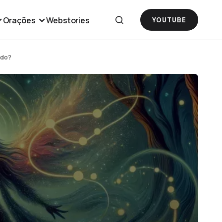
Orações
Webstories
YOUTUBE
ado?