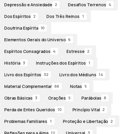
Depressão e Ansiedade
Desafios Terrenos
2
4
Dos Espíritos
Dos Três Reinos
2
1
Doutrina Espírita
10
Elementos Gerais do Universo
6
Espíritos Consagrados
Estresse
4
2
História
Instruções dos Espíritos
3
1
Livro dos Espíritos
Livro dos Médiuns
32
14
Material Complementar
Notas
66
5
Obras Básicas
Orações
Parábolas
3
5
8
Perda de Entes Queridos
Princípio Vital
10
2
Problemas Familiares
Proteção e Libertação
1
2
Reflexões para a Alma
Universal
12
3