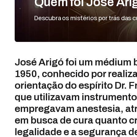
Quem foi José Ari
Descubra os mistérios por trás das c
José Arigó foi um médium b
1950, conhecido por realizar
orientação do espírito Dr. F
que utilizavam instrumento
empregavam anestesia, atr
em busca de cura quanto c
legalidade e a segurança de