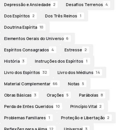
Depressão e Ansiedade
Desafios Terrenos
2
4
Dos Espíritos
Dos Três Reinos
2
1
Doutrina Espírita
10
Elementos Gerais do Universo
6
Espíritos Consagrados
Estresse
4
2
História
Instruções dos Espíritos
3
1
Livro dos Espíritos
Livro dos Médiuns
32
14
Material Complementar
Notas
66
5
Obras Básicas
Orações
Parábolas
3
5
8
Perda de Entes Queridos
Princípio Vital
10
2
Problemas Familiares
Proteção e Libertação
1
2
Reflexões para a Alma
Universal
12
3