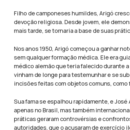
Filho de camponeses humildes, Arigó cres
devoção religiosa. Desde jovem, ele demons
mais tarde, se tornaria a base de suas práti
Nos anos 1950, Arigó começou a ganhar notor
sem qualquer formação médica. Ele era gui
médico alemão que teria falecido durante a
vinham de longe para testemunhar e se sub
incisões feitas com objetos comuns, como 
Sua fama se espalhou rapidamente, e José 
apenas no Brasil, mas também internaciona
práticas geraram controvérsias e confront
autoridades, que o acusaram de exercício i