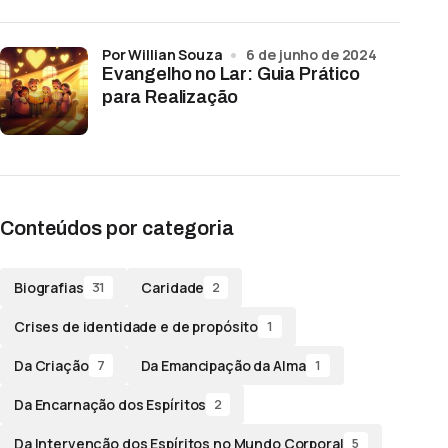
por Willian Souza
6 de junho de 2024
Evangelho no Lar: Guia Prático
para Realização
Conteúdos por categoria
Biografias
Caridade
31
2
Crises de identidade e de propósito
1
Da Criação
Da Emancipação da Alma
7
1
Da Encarnação dos Espíritos
2
Da Intervenção dos Espíritos no Mundo Corporal
5