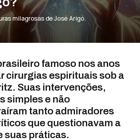
gó?
uras milagrosas de José Arigó.
rasileiro famoso nos anos
 cirurgias espirituais sob a
ritz. Suas intervenções,
s simples e não
aíram tanto admiradores
ríticos que questionavam a
 suas práticas.