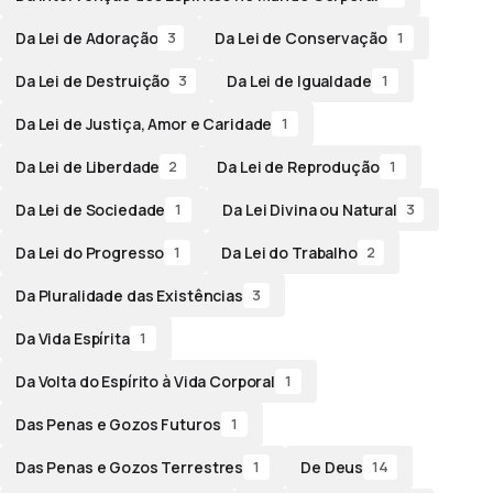
Da Lei de Adoração
Da Lei de Conservação
3
1
Da Lei de Destruição
Da Lei de Igualdade
3
1
Da Lei de Justiça, Amor e Caridade
1
Da Lei de Liberdade
Da Lei de Reprodução
2
1
Da Lei de Sociedade
Da Lei Divina ou Natural
1
3
Da Lei do Progresso
Da Lei do Trabalho
1
2
Da Pluralidade das Existências
3
Da Vida Espírita
1
Da Volta do Espírito à Vida Corporal
1
Das Penas e Gozos Futuros
1
Das Penas e Gozos Terrestres
De Deus
1
14