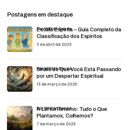
Postagens em destaque
por Willian Souza
Escala Espírita – Guia Completo da
Classificação dos Espíritos
3 de abril de 2025
por Willian Souza
Sinais de Que Você Está Passando
por um Despertar Espiritual
13 de março de 2025
por Willian Souza
A Lei do Retorno: Tudo o Que
Plantamos, Colhemos?
7 de março de 2025