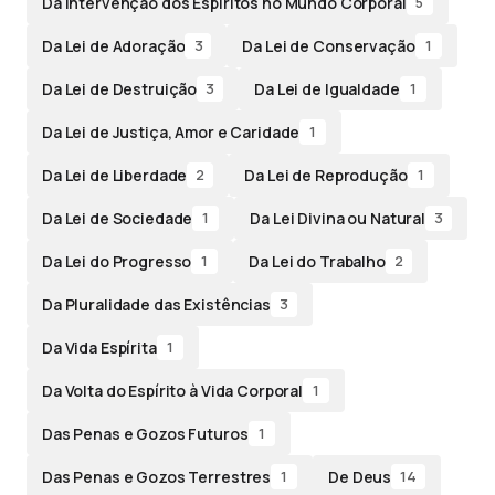
Da Intervenção dos Espíritos no Mundo Corporal
5
Da Lei de Adoração
Da Lei de Conservação
3
1
Da Lei de Destruição
Da Lei de Igualdade
3
1
Da Lei de Justiça, Amor e Caridade
1
Da Lei de Liberdade
Da Lei de Reprodução
2
1
Da Lei de Sociedade
Da Lei Divina ou Natural
1
3
Da Lei do Progresso
Da Lei do Trabalho
1
2
Da Pluralidade das Existências
3
Da Vida Espírita
1
Da Volta do Espírito à Vida Corporal
1
Das Penas e Gozos Futuros
1
Das Penas e Gozos Terrestres
De Deus
1
14