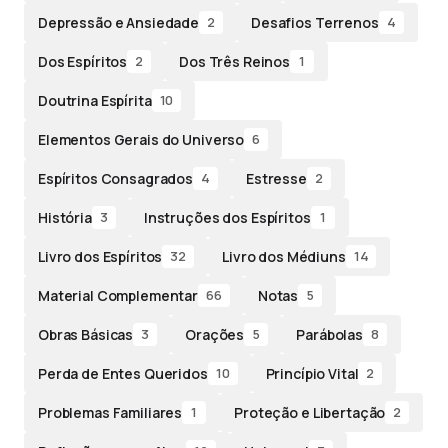
Depressão e Ansiedade
Desafios Terrenos
2
4
Dos Espíritos
Dos Três Reinos
2
1
Doutrina Espírita
10
Elementos Gerais do Universo
6
Espíritos Consagrados
Estresse
4
2
História
Instruções dos Espíritos
3
1
Livro dos Espíritos
Livro dos Médiuns
32
14
Material Complementar
Notas
66
5
Obras Básicas
Orações
Parábolas
3
5
8
Perda de Entes Queridos
Princípio Vital
10
2
Problemas Familiares
Proteção e Libertação
1
2