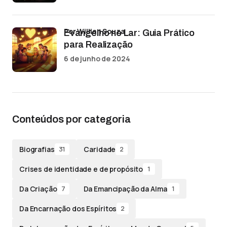
por Willian Souza
Evangelho no Lar: Guia Prático
para Realização
6 de junho de 2024
Conteúdos por categoria
Biografias
Caridade
31
2
Crises de identidade e de propósito
1
Da Criação
Da Emancipação da Alma
7
1
Da Encarnação dos Espíritos
2