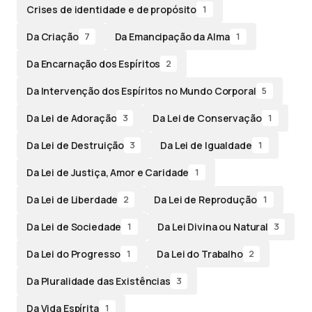
Crises de identidade e de propósito
1
Da Criação
Da Emancipação da Alma
7
1
Da Encarnação dos Espíritos
2
Da Intervenção dos Espíritos no Mundo Corporal
5
Da Lei de Adoração
Da Lei de Conservação
3
1
Da Lei de Destruição
Da Lei de Igualdade
3
1
Da Lei de Justiça, Amor e Caridade
1
Da Lei de Liberdade
Da Lei de Reprodução
2
1
Da Lei de Sociedade
Da Lei Divina ou Natural
1
3
Da Lei do Progresso
Da Lei do Trabalho
1
2
Da Pluralidade das Existências
3
Da Vida Espírita
1