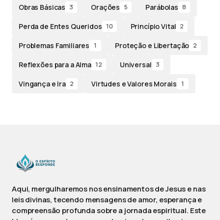
Obras Básicas
Orações
Parábolas
3
5
8
Perda de Entes Queridos
Princípio Vital
10
2
Problemas Familiares
Proteção e Libertação
1
2
Reflexões para a Alma
Universal
12
3
Vingança e Ira
Virtudes e Valores Morais
2
1
Aqui, mergulharemos nos ensinamentos de Jesus e nas
leis divinas, tecendo mensagens de amor, esperança e
compreensão profunda sobre a jornada espiritual. Este