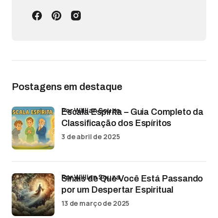
Postagens em destaque
por Willian Souza
Escala Espírita – Guia Completo da
Classificação dos Espíritos
3 de abril de 2025
por Willian Souza
Sinais de Que Você Está Passando
por um Despertar Espiritual
13 de março de 2025