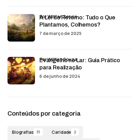
por Willian Souza
A Lei do Retorno: Tudo o Que
Plantamos, Colhemos?
7 de março de 2025
por Willian Souza
Evangelho no Lar: Guia Prático
para Realização
6 de junho de 2024
Conteúdos por categoria
Biografias
Caridade
31
2