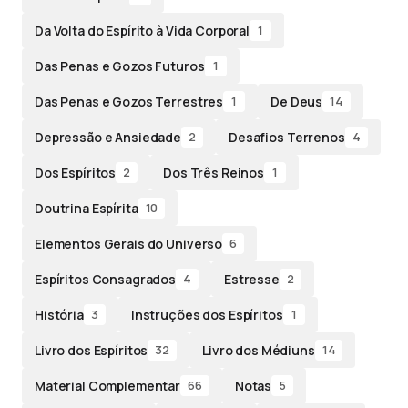
Da Volta do Espírito à Vida Corporal
1
Das Penas e Gozos Futuros
1
Das Penas e Gozos Terrestres
De Deus
1
14
Depressão e Ansiedade
Desafios Terrenos
2
4
Dos Espíritos
Dos Três Reinos
2
1
Doutrina Espírita
10
Elementos Gerais do Universo
6
Espíritos Consagrados
Estresse
4
2
História
Instruções dos Espíritos
3
1
Livro dos Espíritos
Livro dos Médiuns
32
14
Material Complementar
Notas
66
5