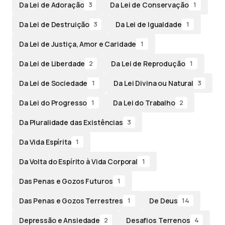
Da Lei de Adoração
Da Lei de Conservação
3
1
Da Lei de Destruição
Da Lei de Igualdade
3
1
Da Lei de Justiça, Amor e Caridade
1
Da Lei de Liberdade
Da Lei de Reprodução
2
1
Da Lei de Sociedade
Da Lei Divina ou Natural
1
3
Da Lei do Progresso
Da Lei do Trabalho
1
2
Da Pluralidade das Existências
3
Da Vida Espírita
1
Da Volta do Espírito à Vida Corporal
1
Das Penas e Gozos Futuros
1
Das Penas e Gozos Terrestres
De Deus
1
14
Depressão e Ansiedade
Desafios Terrenos
2
4