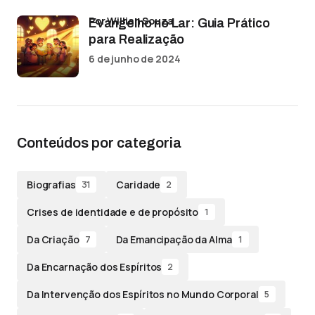
por Willian Souza
Evangelho no Lar: Guia Prático
para Realização
6 de junho de 2024
Conteúdos por categoria
Biografias
Caridade
31
2
Crises de identidade e de propósito
1
Da Criação
Da Emancipação da Alma
7
1
Da Encarnação dos Espíritos
2
Da Intervenção dos Espíritos no Mundo Corporal
5