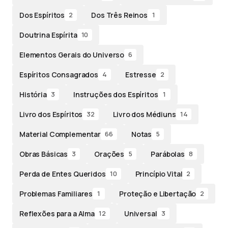
Dos Espíritos
Dos Três Reinos
2
1
Doutrina Espírita
10
Elementos Gerais do Universo
6
Espíritos Consagrados
Estresse
4
2
História
Instruções dos Espíritos
3
1
Livro dos Espíritos
Livro dos Médiuns
32
14
Material Complementar
Notas
66
5
Obras Básicas
Orações
Parábolas
3
5
8
Perda de Entes Queridos
Princípio Vital
10
2
Problemas Familiares
Proteção e Libertação
1
2
Reflexões para a Alma
Universal
12
3