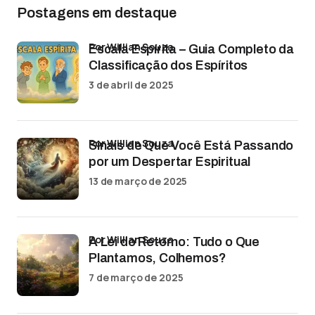
Postagens em destaque
por Willian Souza
Escala Espírita – Guia Completo da
Classificação dos Espíritos
3 de abril de 2025
por Willian Souza
Sinais de Que Você Está Passando
por um Despertar Espiritual
13 de março de 2025
por Willian Souza
A Lei do Retorno: Tudo o Que
Plantamos, Colhemos?
7 de março de 2025