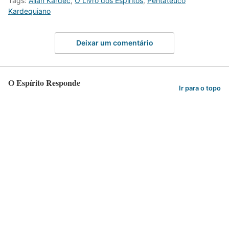
Tags:
Allan Kardec
,
O Livro dos Espíritos
,
Pentateuco
Kardequiano
Deixar um comentário
O Espírito Responde
Ir para o topo