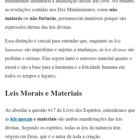
humanidade demandou a atualização dessas leis civis. No entanto,
não
as revelações contidas nos Dez Mandamentos, como
matarás
não furtarás
ou
, permanecem imutáveis porque são
expressões diretas das leis divinas.
Essa distinção é crucial para entender que, enquanto as
leis
humanas
são imperfeitas e sujeitas a mudanças, as
leis divinas
são
perfeitas e eternas. Elas regem tanto o universo material quanto o
moral e são a base para a harmonia e a felicidade humana em
todos os tempos e lugares.
Leis Morais e Materiais
Ao abordar a questão 617 do Livro dos Espíritos, entendemos que
leis morais
e materiais
as
são ambas manifestações das leis
divinas. Segundo os espíritos, todas as leis da natureza têm
origem em Deus, que é o autor de toda a criação.