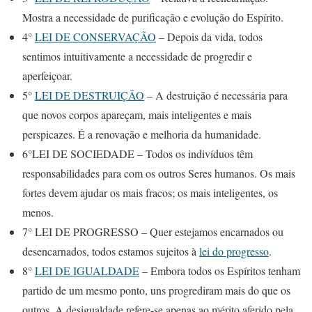
Mostra a necessidade de purificação e evolução do Espírito.
4°
LEI DE CONSERVAÇÃO
– Depois da vida, todos
sentimos intuitivamente a necessidade de progredir e
aperfeiçoar.
5°
LEI DE DESTRUIÇÃO
– A destruição é necessária para
que novos corpos apareçam, mais inteligentes e mais
perspicazes. É a renovação e melhoria da humanidade.
6°LEI DE SOCIEDADE – Todos os indivíduos têm
responsabilidades para com os outros Seres humanos. Os mais
fortes devem ajudar os mais fracos; os mais inteligentes, os
menos.
7° LEI DE PROGRESSO – Quer estejamos encarnados ou
desencarnados, todos estamos sujeitos à
lei do progresso
.
8°
LEI DE IGUALDADE
– Embora todos os Espíritos tenham
partido de um mesmo ponto, uns progrediram mais do que os
outros. A desigualdade refere-se apenas ao mérito aferido pela